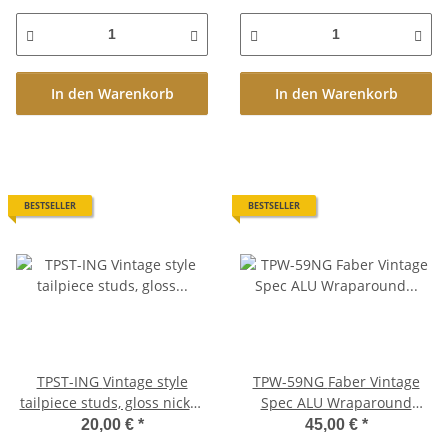
In den Warenkorb
In den Warenkorb
BESTSELLER
BESTSELLER
TPST-ING Vintage style
TPW-59NG Faber Vintage
tailpiece studs, gloss nickel,
Spec ALU Wraparound
INCH
Tailpiece, Nickel, gloss
20,00 €
*
45,00 €
*