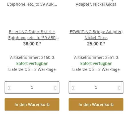
E-sert-NG Faber E-sert =
ESWKIT-NG Bridge Adapter,
Epiphone, etc. to '59 ABR
Nickel Gloss
converter studs,
36,00 €
*
25,00 €
*
12mm/4mm, BELL BRASS,
Nickel, gloss
Artikelnummer: 3160-0
Artikelnummer: 3551-0
Sofort verfügbar
Sofort verfügbar
Lieferzeit: 2 - 3 Werktage
Lieferzeit: 2 - 3 Werktage
In den Warenkorb
In den Warenkorb