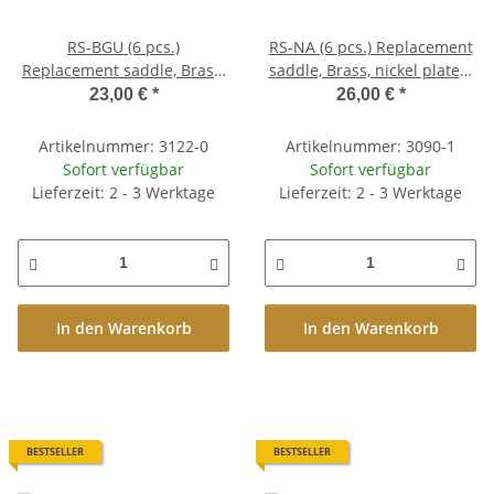
RS-BGU (6 pcs.)
RS-NA (6 pcs.) Replacement
Replacement saddle, Brass,
saddle, Brass, nickel plated,
natural, unnotched, gloss
pre-slotted, aged finish
23,00 €
*
26,00 €
*
finish
Artikelnummer: 3122-0
Artikelnummer: 3090-1
Sofort verfügbar
Sofort verfügbar
Lieferzeit: 2 - 3 Werktage
Lieferzeit: 2 - 3 Werktage
In den Warenkorb
In den Warenkorb
BESTSELLER
BESTSELLER