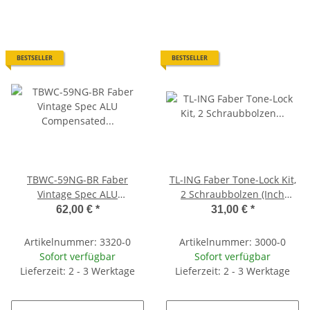
BESTSELLER
BESTSELLER
TBWC-59NG-BR Faber
TL-ING Faber Tone-Lock Kit,
Vintage Spec ALU
2 Schraubbolzen (Inch
Compensated Wraparound
Gewinde-thread f. Gibson) +
62,00 €
*
31,00 €
*
Tailpiece, Nickel, gloss,
3 Paar Distanzhülsen, glossy
Intonationsleiste: Messing
Artikelnummer: 3320-0
Artikelnummer: 3000-0
Sofort verfügbar
Sofort verfügbar
Lieferzeit: 2 - 3 Werktage
Lieferzeit: 2 - 3 Werktage