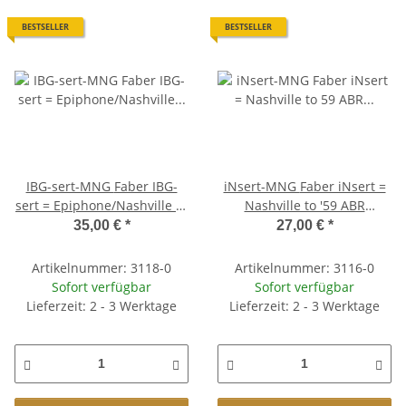
BESTSELLER
BESTSELLER
IBG-sert-MNG Faber IBG-
iNsert-MNG Faber iNsert =
sert = Epiphone/Nashville to
Nashville to '59 ABR
'59 ABR converter studs,
converter studs, 7mm/4mm,
35,00 €
*
27,00 €
*
8mm/4mm, BRASS, nickel
BRASS, nickel plated, glossy
plated, glossy #1
Artikelnummer: 3118-0
Artikelnummer: 3116-0
Sofort verfügbar
Sofort verfügbar
Lieferzeit: 2 - 3 Werktage
Lieferzeit: 2 - 3 Werktage