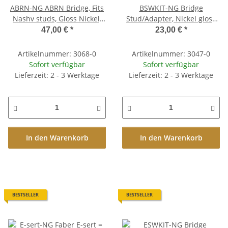
ABRN-NG ABRN Bridge, Fits
BSWKIT-NG Bridge
Nashv studs, Gloss Nickel,
Stud/Adapter, Nickel gloss
Brass saddles nickel plated
(one pair)
47,00 €
*
23,00 €
*
Artikelnummer: 3068-0
Artikelnummer: 3047-0
Sofort verfügbar
Sofort verfügbar
Lieferzeit: 2 - 3 Werktage
Lieferzeit: 2 - 3 Werktage
In den Warenkorb
In den Warenkorb
BESTSELLER
BESTSELLER