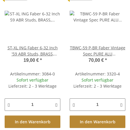
ST-XL ING Faber 6-32 Inch
TBWC-59 P-BR Faber Vintage
'59 ABR Studs, BRASS,
Spec PURE ALU
glossy, XL-1.5" length
Compensated Wraparound
19,00 €
*
70,00 €
*
Tailpiece, unplated,
Intonationsleiste: Messing
Artikelnummer: 3084-0
Artikelnummer: 3320-4
Sofort verfügbar
Sofort verfügbar
Lieferzeit: 2 - 3 Werktage
Lieferzeit: 2 - 3 Werktage
In den Warenkorb
In den Warenkorb