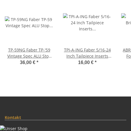
TP-59NG Faber TP-'59
TPI-A-ING Faber 5/16-24
ABRH-NG 
Vintage Spec ALU Stop
Inch Tailpiece Inserts
Fo
Tailpiece, Nickel, gloss
(pair) Steel, nickel
G
36,00 €
*
16,00 €
*
plated, glossy
sad
Kontakt