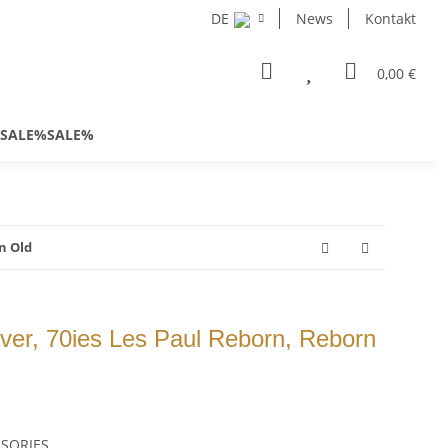
DE
News
Kontakt
0,00 €
SALE%SALE%
n Old
ver, 70ies Les Paul Reborn, Reborn
SSORIES