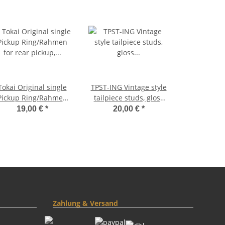
Tokai Original single
TPST-ING Vintage style
Pickup Ring/Rahmen
tailpiece studs, gloss
or rear pickup, flat '59
nickel, INCH
19,00 €
*
20,00 €
*
bottom, new
Zahlung & Versand