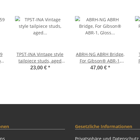
TPST-INA Vintage style
ABRH-NG ABRH Bridge,
op
tailpiece studs, aged
For Gibson® ABR-1,
ss
nickel, INCH
Gloss Nickel, Brass
f
23,00 €
*
47,00 €
*
saddles nickel plated
onen
Gesetzliche Informationen
uns
Privatsphäre und Datenschutz