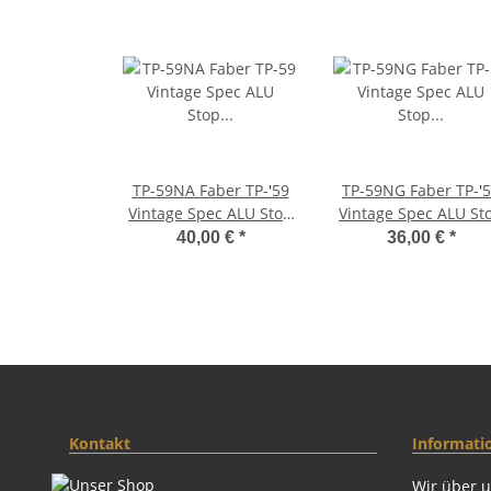
TP-59NA Faber TP-'59
TP-59NG Faber TP-'59
Vintage Spec ALU Stop
Vintage Spec ALU St
Tailpiece, Nickel, aged
Tailpiece, Nickel, glo
40,00 €
*
36,00 €
*
Kontakt
Informati
Wir über 