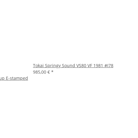
Tokai Springy Sound VS80 VF 1981 #I78
985,00 €
*
ckup E-stamped