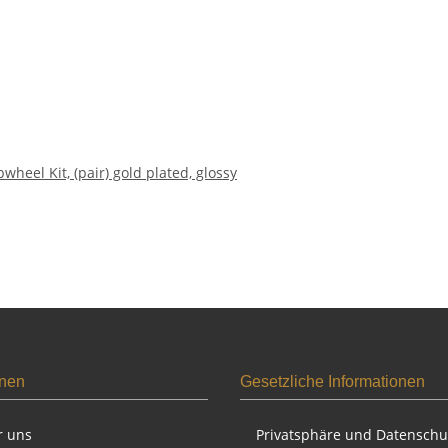
eel Kit, (pair) gold plated, glossy
onen
Gesetzliche Informationen
r uns
Privatsphäre und Datenschu