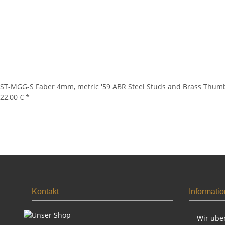
ST-MGG-S Faber 4mm, metric '59 ABR Steel Studs and Brass Thumbwh
22,00 €
*
Kontakt
Informati
Wir übe