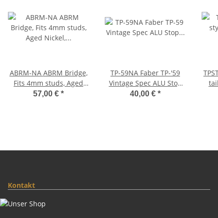
ABRM-NA ABRM Bridge,
TP-59NA Faber TP-'59
TPST-MNA
Fits 4mm studs, Aged
Vintage Spec ALU Stop
ta
Nickel, Brass saddles
Tailpiece, Nickel, aged
57,00 €
*
40,00 €
*
nickel plated
Kontakt