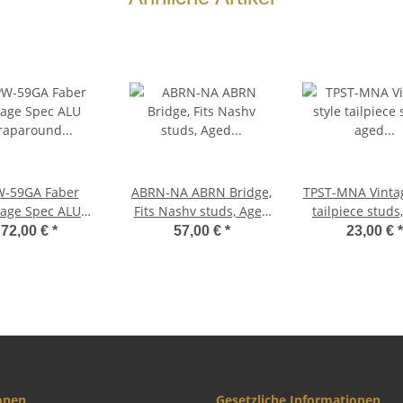
59GA Faber
ABRN-NA ABRN Bridge,
TPST-MNA Vintage style
tage Spec ALU
Fits Nashv studs, Aged
tailpiece studs
ound Tailpiece,
Nickel, Brass saddles
nickel, MET
72,00 €
*
57,00 €
*
23,00 €
*
Gold, aged
nickel plated
onen
Gesetzliche Informationen