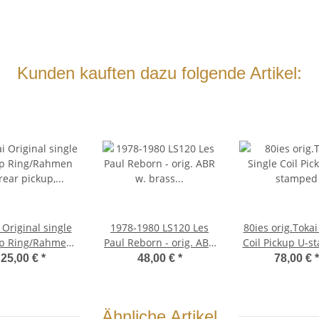
Kunden kauften dazu folgende Artikel:
 Original single
1978-1980 LS120 Les
80ies orig.Tokai
up Ring/Rahmen
Paul Reborn - orig. ABR
Coil Pickup U-
r pickup, flat '59
w. brass saddles,
25,00 €
*
48,00 €
*
78,00 €
*
om, '80 vintage
chrome/ nickel plated
patina
Ähnliche Artikel