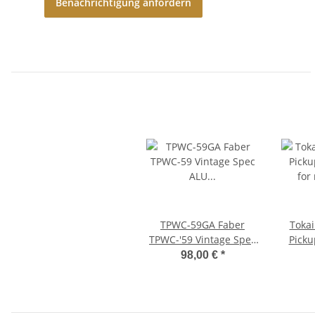
Benachrichtigung anfordern
TPWC-59GA Faber
Tokai
TPWC-'59 Vintage Spec
Pick
ALU Compensated
for rea
98,00 €
*
Wraparound Tailpiece,
bott
Gold, aged