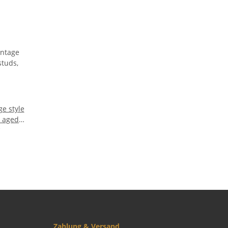
, aged
RIC
Zahlung & Versand