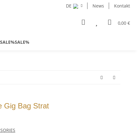
DE
News
Kontakt
0,00 €
SALE%SALE%
e Gig Bag Strat
SSORIES